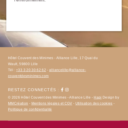
CHAMBRES
RESTAURANT & BAR
SERVICES
SÉMINAIRES
PHOTOS
OFFRES & ACTUS
AUTOUR DE L'HÔTEL
Hôtel Couvent des Minimes - Alliance Lille, 17 Quai du
CONTACT & ACCÈS
Wault, 59800 Lille
Tél :
+33 3 20 30 62 62
-
alliancelille@alliance-
couventdesminimes.com
RESTEZ CONNECTÉS :
© 2026 Hôtel Couvent des Minimes - Alliance Lille -
Hapi
Design by
MMCréation
-
Mentions légales et CGV
-
Utilisation des cookies
-
Politique de confidentialité